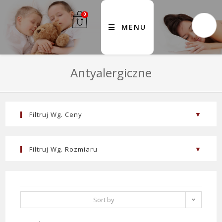
0
MENU
Antyalergiczne
Filtruj Wg. Ceny
FILTER
PRICE:
110 ZŁ
—
720 ZŁ
Filtruj Wg. Rozmiaru
155x200cm
(4)
160x200 Cm
(2)
200x220
(2)
Sort by
200x220cm
(4)
popularity