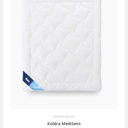
Antyalergiczne
Kołdra MediSens