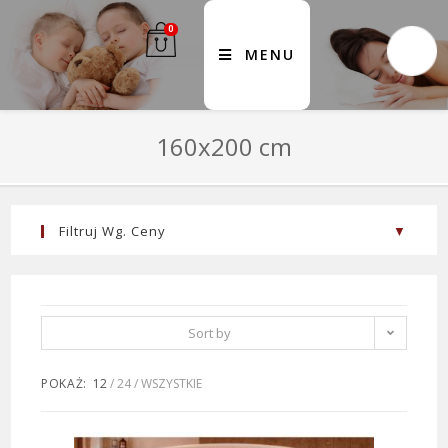
0
MENU
160x200 cm
Filtruj Wg. Ceny
FILTER
PRICE:
100 ZŁ
—
110 ZŁ
Sort by
popularity
POKAŻ:
12
24
WSZYSTKIE