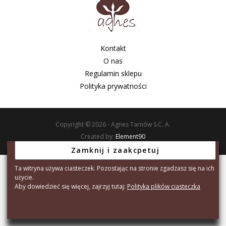
Kontakt
O nas
Regulamin sklepu
Polityka prywatności
Copyright © 2026 - Agnes Tarnów S.C. A.
Created by:
Element90
Ta witryna używa ciasteczek. Pozostając na stronie zgadzasz się na ich
użycie.
Aby dowiedzieć się więcej, zajrzyj tutaj:
Polityka plików ciasteczka