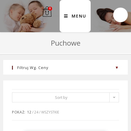
0
MENU
Puchowe
Filtruj Wg. Ceny
FILTER
PRICE:
700 ZŁ
—
1 700 ZŁ
Sort by
popularity
POKAŻ:
12
24
WSZYSTKIE