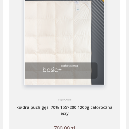
Puchowe
kołdra puch gęsi 70% 155×200 1200g całoroczna
ecry
700,00
zł