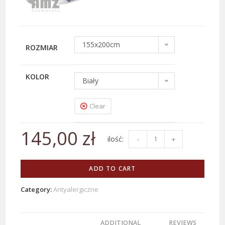
155x200cm
ROZMIAR
KOLOR
Biały
Clear
145,00
zł
-
+
ADD TO CART
Category:
Antyalergiczne
ADDITIONAL
REVIEWS