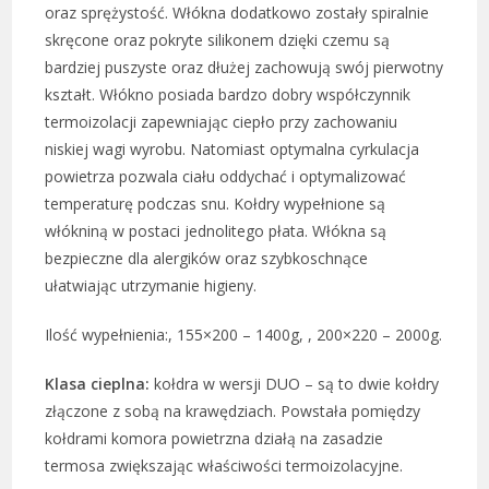
oraz sprężystość. Włókna dodatkowo zostały spiralnie
skręcone oraz pokryte silikonem dzięki czemu są
bardziej puszyste oraz dłużej zachowują swój pierwotny
kształt. Włókno posiada bardzo dobry współczynnik
termoizolacji zapewniając ciepło przy zachowaniu
niskiej wagi wyrobu. Natomiast optymalna cyrkulacja
powietrza pozwala ciału oddychać i optymalizować
temperaturę podczas snu. Kołdry wypełnione są
włókniną w postaci jednolitego płata. Włókna są
bezpieczne dla alergików oraz szybkoschnące
ułatwiając utrzymanie higieny.
Ilość wypełnienia:, 155×200 – 1400g, , 200×220 – 2000g.
Klasa cieplna:
kołdra w wersji DUO – są to dwie kołdry
złączone z sobą na krawędziach. Powstała pomiędzy
kołdrami komora powietrzna działą na zasadzie
termosa zwiększając właściwości termoizolacyjne.