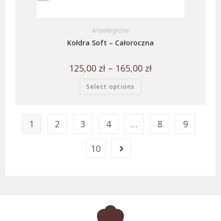
Antyalergiczne
Kołdra Soft – Całoroczna
125,00
zł
–
165,00
zł
Select options
1
2
3
4
…
8
9
10