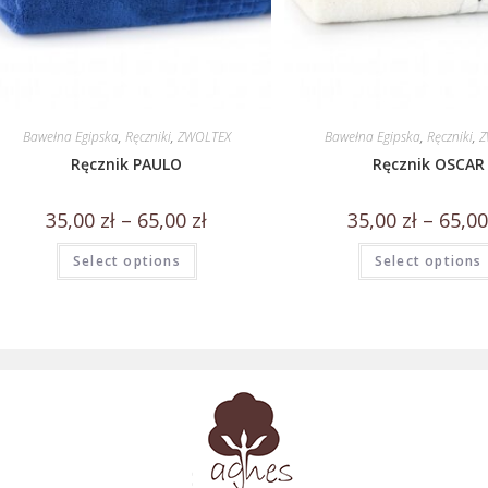
Bawełna Egipska
,
Ręczniki
,
ZWOLTEX
Bawełna Egipska
,
Ręczniki
,
Z
Ręcznik PAULO
Ręcznik OSCAR
35,00
zł
–
65,00
zł
35,00
zł
–
65,0
Select options
Select options