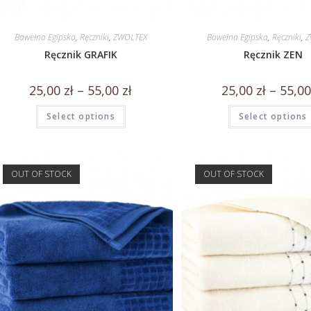
Bawełna Egipska
,
Ręczniki
,
ZWOLTEX
Bawełna Egipska
,
Ręczniki
,
Z
Ręcznik GRAFIK
Ręcznik ZEN
25,00
zł
–
55,00
zł
25,00
zł
–
55,0
Select options
Select options
OUT OF STOCK
OUT OF STOCK