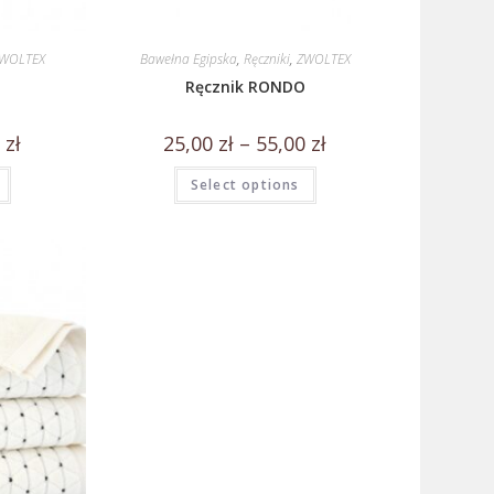
WOLTEX
Bawełna Egipska
,
Ręczniki
,
ZWOLTEX
Ręcznik RONDO
0
zł
25,00
zł
–
55,00
zł
Select options