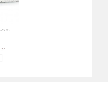
WOLTEX
0
zł