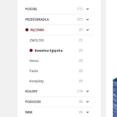
(11)
POŚCIEL
(67)
PRZEŚCIERADŁA
(5)
RĘCZNIKI
(5)
ZWOLTEX
(5)
Bawełna Egipska
(0)
Venus
(0)
Paola
(0)
Komplety
(19)
KOŁDRY
(8)
PODUSZKI
(6)
INNE