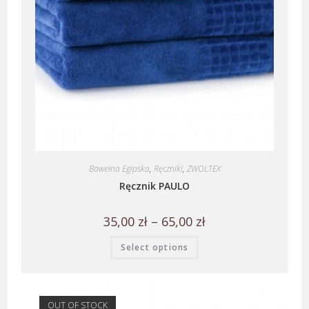
Bawełna Egipska
,
Ręczniki
,
ZWOLTEX
Ręcznik PAULO
35,00
zł
–
65,00
zł
Select options
OUT OF STOCK