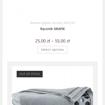
Bawełna Egipska
,
Ręczniki
,
ZWOLTEX
Ręcznik GRAFIK
25,00
zł
–
55,00
zł
Select options
OUT OF STOCK