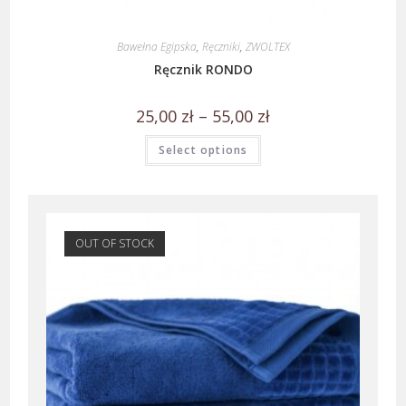
Bawełna Egipska
,
Ręczniki
,
ZWOLTEX
Ręcznik RONDO
25,00
zł
–
55,00
zł
Select options
OUT OF STOCK