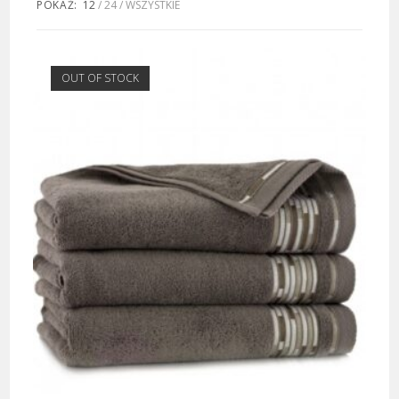
POKAŻ:
12
24
WSZYSTKIE
OUT OF STOCK