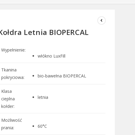
Kołdra Letnia BIOPERCAL
Wypełnienie:
włókno LuxFill
Tkanina
bio-bawełna BIOPERCAL
pokryciowa:
Klasa
letnia
cieplna
kołder:
Możliwość
60°C
prania: