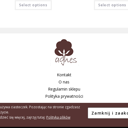
Select options
Select options
Kontakt
O nas
Regulamin sklepu
Polityka prywatności
 używa ciasteczek. Pozostając na stronie zgadzasz
użycie.
Copyright © 2026 - Agnes Tarnów S.C. A.
ieć się więcej, zajrzyj tutaj:
Polityka plików
Created by:
Element90