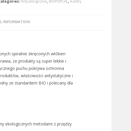
Categories:
Antyalergiczne
,
BIOPERCAL
,
Kołdry
L INFORMATION
bnych spiralnie skręconych włókien
awia, że produkty są super lekkie i
etycznego puchu pokrywa ochronna
produktów, właściwości antystatyczne i
odny ze standardem BIO i polecany dla
ny ekologicznych metodami z przędzy