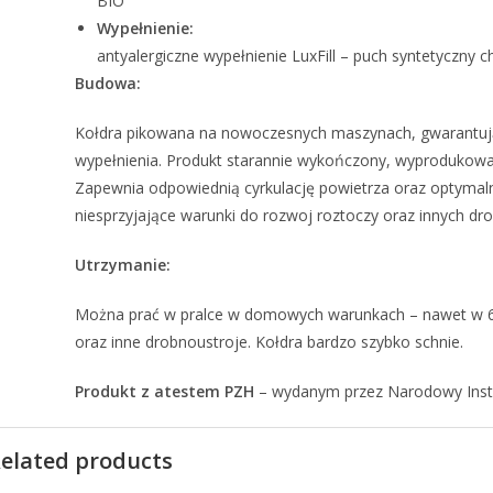
BIO
Wypełnienie:
antyalergiczne wypełnienie LuxFill – puch syntetyczny c
Budowa:
Kołdra pikowana na nowoczesnych maszynach, gwarantuj
wypełnienia. Produkt starannie wykończony, wyprodukowan
Zapewnia odpowiednią cyrkulację powietrza oraz optymaln
niesprzyjające warunki do rozwoj roztoczy oraz innych dr
Utrzymanie:
Można prać w pralce w domowych warunkach – nawet w 60°
oraz inne drobnoustroje. Kołdra bardzo szybko schnie.
Produkt z atestem PZH
– wydanym przez Narodowy Instu
elated products