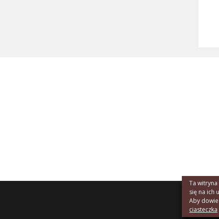
Ta witryna
się na ich 
Aby dowiedz
ciasteczka