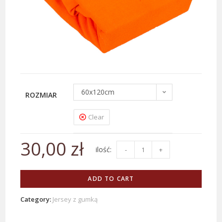
60x120cm
ROZMIAR
Clear
30,00
zł
-
+
ADD TO CART
Category:
Jersey z gumką