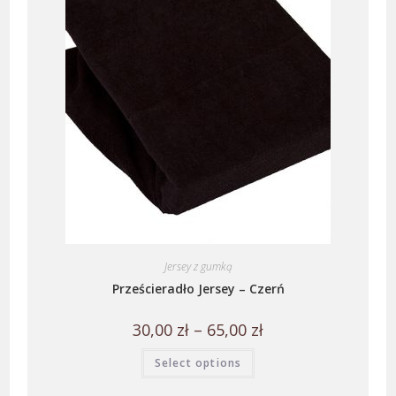
Jersey z gumką
Prześcieradło Jersey – Czerń
30,00
zł
–
65,00
zł
Select options