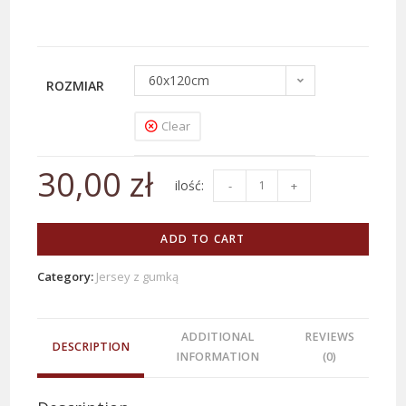
60x120cm
ROZMIAR
Clear
30,00
zł
-
+
ADD TO CART
Category:
Jersey z gumką
ADDITIONAL
REVIEWS
DESCRIPTION
INFORMATION
(0)