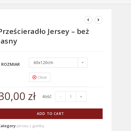
Prześcieradło Jersey – beż
jasny
60x120cm
ROZMIAR
Clear
30,00
zł
-
+
ADD TO CART
Category:
Jersey z gumką