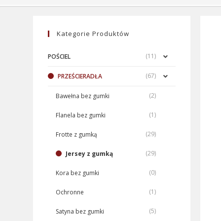
Kategorie Produktów
(11)
POŚCIEL
(67)
PRZEŚCIERADŁA
(2)
Bawełna bez gumki
(1)
Flanela bez gumki
(29)
Frotte z gumką
(29)
Jersey z gumką
(0)
Kora bez gumki
(1)
Ochronne
(5)
Satyna bez gumki