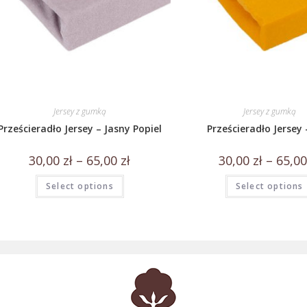
Jersey z gumką
Jersey z gumką
Prześcieradło Jersey – Jasny Popiel
Prześcieradło Jersey 
30,00
zł
–
65,00
zł
30,00
zł
–
65,0
Select options
Select options