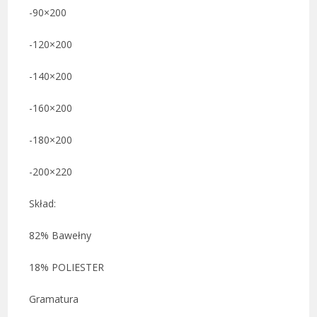
-90×200
-120×200
-140×200
-160×200
-180×200
-200×220
Skład:
82% Bawełny
18% POLIESTER
Gramatura