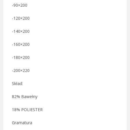
-90×200
-120×200
-140×200
-160×200
-180×200
-200×220
Skład:
82% Bawełny
18% POLIESTER
Gramatura