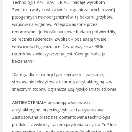
Technologia ANTIBACTERIAL+ nadaje wyrobom
Zwoltex trwałych właściwości ograniczających rozwój
patogennych mikroorganizmów, tj. bakterii, grzybów,
wirusów i alergenów. Przeprowadzone przez
renomowane jednostki naukowe badania potwierdziły,
że ręczniki i ściereczki Zwoltex – posiadają trwałe
właściwości higienizujące. Czy wiesz, że aż 98%
ręczników zanieczyszczona jest różnego rodzaju
bakteriami?
Dlatego dla eliminacji tych zagrożeń – zaleca się
stosowanie tekstyliów z ochroną antybakteryjną – w
znacznym stopniu ograniczającą ryzyko utraty zdrowia.
ANTIBACTERIAL+
posiadają właściwości
antybakteryjne, przeciwgrzybicze i antywirusowe.
Zastosowana przez nas opatentowana technologia
produkcji z wykorzystaniem pirytionianu cynku ZnP lub
nano srebra Ag – nadaje wyrobom Zwoltex trwałych