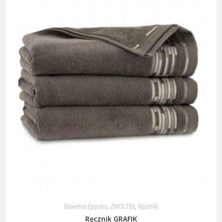
Bawełna Egipska
,
ZWOLTEX
,
Ręczniki
Ręcznik GRAFIK