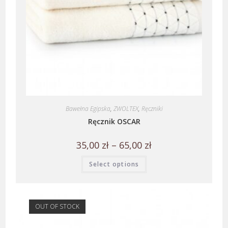
Bawełna Egipska
,
ZWOLTEX
,
Ręczniki
Ręcznik OSCAR
35,00
zł
–
65,00
zł
Select options
OUT OF STOCK