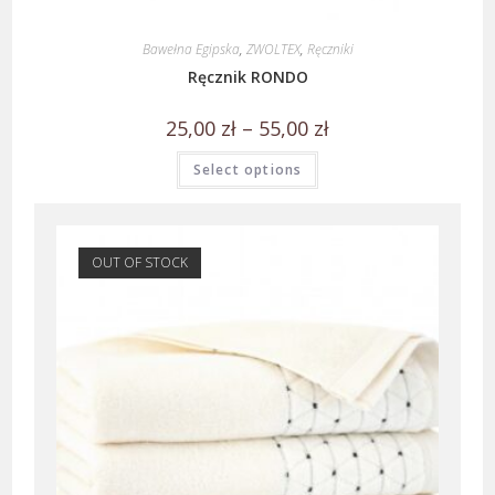
Bawełna Egipska
,
ZWOLTEX
,
Ręczniki
Ręcznik RONDO
25,00
zł
–
55,00
zł
Select options
OUT OF STOCK