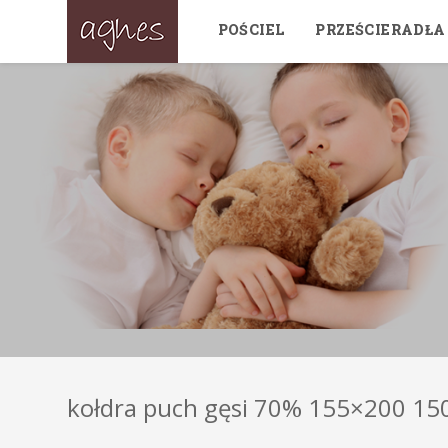
POŚCIEL
PRZEŚCIERADŁA
kołdra puch gęsi 70% 155×200 150