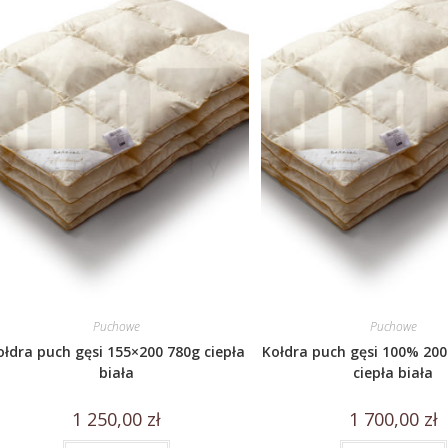
Puchowe
Puchowe
ołdra puch gęsi 155×200 780g ciepła
Kołdra puch gęsi 100% 20
biała
ciepła biała
1 250,00
zł
1 700,00
zł