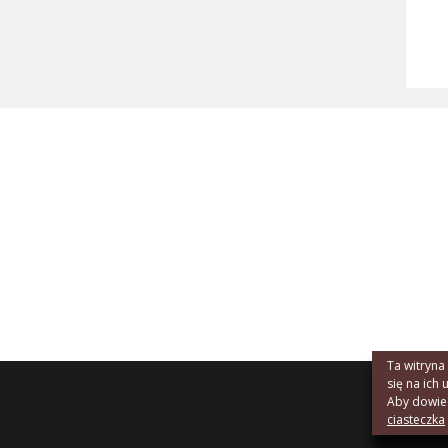
Ta witryna
się na ich 
Aby dowiedz
ciasteczka