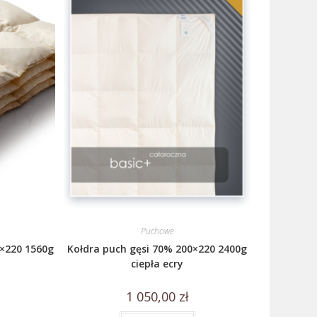
Puchowe
0×220 1560g
Kołdra puch gęsi 70% 200×220 2400g
ciepła ecry
1 050,00
zł