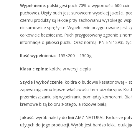
Wypełnienie:
polski gęsi puch 70% o wyporności 600 cuin 
puchowe). Użyty puch jest surowcem wysokiej jakości, p
czemu produkty są lekkie przy zachowaniu wysokiego wspó
niesamowicie sprężyste. Wypełnienie przygotowane jest zg
całkowicie bezpieczne. Puch przygotowany zgodnie z nor
informacje o jakości puchu. Oraz normą: PN-EN 12935 tycz
Ilość wypełnienia:
155×200 – 1500g,
Klasa cieplna:
kołdra w wersji ciepła.
Szycie i wykończenie:
kołdra o budowie kasetonowej – sz
zapewniającemu lepsze właściwości termoizolacyjne. Kratk
przemieszczaniu się wypełnianiu pomiędzy komorami. Biał
kremowe bizą koloru złotego, a różowe białą.
Jakość:
wyrób należy do linii AMZ NATURAL Exclusive pot
użytych do jego produkcji. Wyrób jest bardzo lekki, otulaj