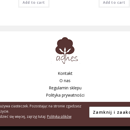
Add to cart
Add to cart
Kontakt
O nas
Regulamin sklepu
Polityka prywatności
 używa ciasteczek. Pozostając na stronie zgadzasz
użycie.
Copyright © 2026 - Agnes Tarnów S.C. A.
ieć się więcej, zajrzyj tutaj:
Polityka plików
Created by:
Element90