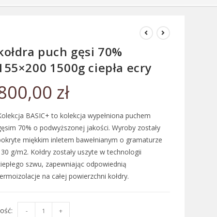
kołdra puch gęsi 70%
155×200 1500g ciepła ecry
800,00
zł
Kolekcja BASIC+ to kolekcja wypełniona puchem
gęsim 70% o podwyższonej jakości. Wyroby zostały
pokryte miękkim inletem bawełnianym o gramaturze
130 g/m2. Kołdry zostały uszyte w technologii
ciepłego szwu, zapewniając odpowiednią
termoizolacje na całej powierzchni kołdry.
-
+