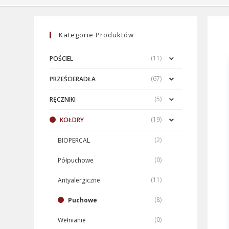
Kategorie Produktów
(11)
POŚCIEL
(67)
PRZEŚCIERADŁA
(5)
RĘCZNIKI
(19)
KOŁDRY
(2)
BIOPERCAL
(0)
Półpuchowe
(11)
Antyalergiczne
(8)
Puchowe
(0)
Wełnianie