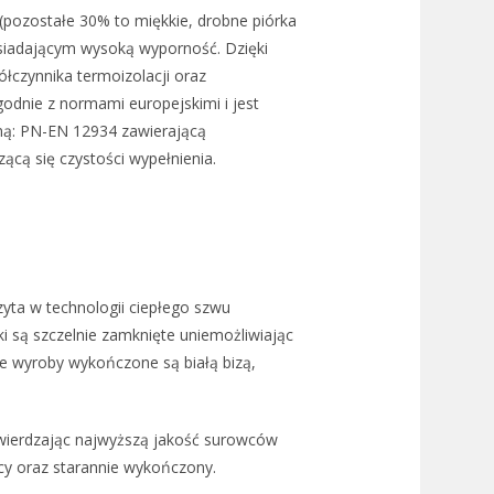
(pozostałe 30% to miękkie, drobne piórka
osiadającym wysoką wyporność. Dzięki
łczynnika termoizolacji oraz
odnie z normami europejskimi i jest
mą: PN-EN 12934 zawierającą
ącą się czystości wypełnienia.
yta w technologii ciepłego szwu
i są szczelnie zamknięte uniemożliwiając
e wyroby wykończone są białą bizą,
wierdzając najwyższą jakość surowców
ący oraz starannie wykończony.