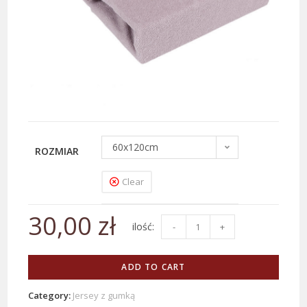
60x120cm
ROZMIAR
Clear
30,00
zł
-
+
ADD TO CART
Category:
Jersey z gumką