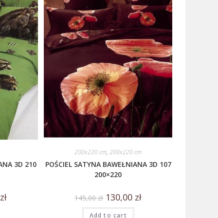
200x220 cm
,
200x220 cm
ANA 3D 210
POŚCIEL SATYNA BAWEŁNIANA 3D 107
200×220
0
zł
130,00
zł
145,00
zł
Add to cart