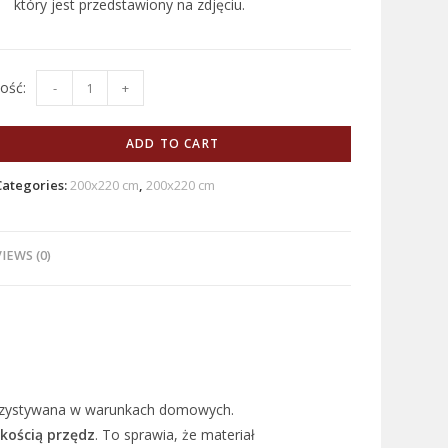
który jest przedstawiony na zdjęciu.
-
+
ADD TO CART
Categories:
200x220 cm
,
200x220 cm
IEWS (0)
orzystywana w warunkach domowych.
kością przędz
. To sprawia, że materiał