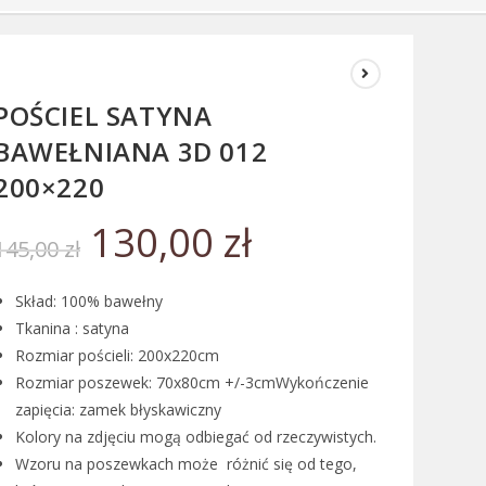
POŚCIEL SATYNA
BAWEŁNIANA 3D 012
200×220
130,00
zł
145,00
zł
Skład: 100% bawełny
Tkanina : satyna
Rozmiar pościeli: 200x220cm
Rozmiar poszewek: 70x80cm +/-3cmWykończenie
zapięcia: zamek błyskawiczny
Kolory na zdjęciu mogą odbiegać od rzeczywistych.
Wzoru na poszewkach może różnić się od tego,