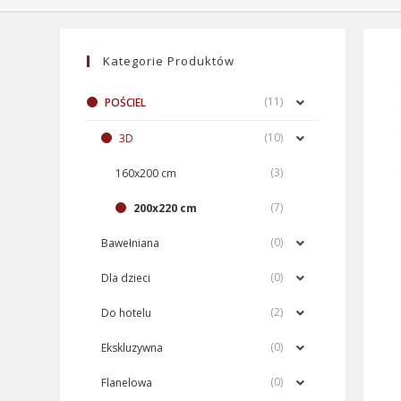
Kategorie Produktów
(11)
POŚCIEL
(10)
3D
(3)
160x200 cm
(7)
200x220 cm
(0)
Bawełniana
(0)
Dla dzieci
(2)
Do hotelu
(0)
Ekskluzywna
(0)
Flanelowa