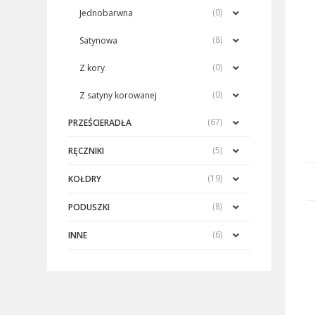
(0)
Jednobarwna
(8)
Satynowa
(0)
Z kory
(0)
Z satyny korowanej
(67)
PRZEŚCIERADŁA
(5)
RĘCZNIKI
(19)
KOŁDRY
(8)
PODUSZKI
(6)
INNE