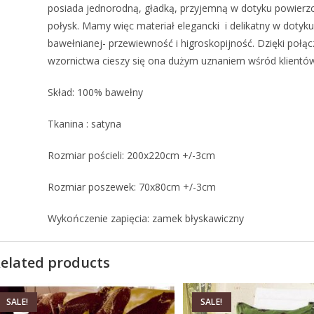
posiada jednorodną, gładką, przyjemną w dotyku powierzch
połysk. Mamy więc materiał elegancki i delikatny w dotyk
bawełnianej- przewiewność i higroskopijność. Dzięki połą
wzornictwa cieszy się ona dużym uznaniem wśród klientów
Skład: 100% bawełny
Tkanina : satyna
Rozmiar pościeli: 200x220cm +/-3cm
Rozmiar poszewek: 70x80cm +/-3cm
Wykończenie zapięcia: zamek błyskawiczny
elated products
SALE!
SALE!