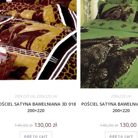
200x220 cm
,
200x220 cm
200x220 cm
OŚCIEL SATYNA BAWEŁNIANA 3D 018
POŚCIEL SATYNA BAWEŁNI
200×220
200×220
130,00
zł
130,0
145,00
zł
145,00
zł
Add to cart
Add to cart