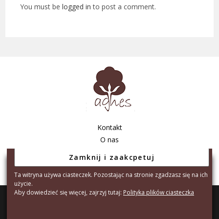
You must be
logged in
to post a comment.
Kontakt
O nas
Regulamin sklepu
Polityka prywatności
Ta witryna używa ciasteczek. Pozostając na stronie zgadzasz się na ich
użycie.
Aby dowiedzieć się więcej, zajrzyj tutaj:
Polityka plików ciasteczka
Copyright © 2026 - Agnes Tarnów S.C. A.
Created by:
Element90