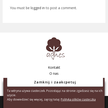
You must be
logged in
to post a comment.
Kontakt
O nas
Regulamin sklepu
Polityka prywatności
Ta witryna używa ciasteczek. Pozostając na stronie zgadzasz się na ich
użycie.
Aby dowiedzieć się więcej, zajrzyj tutaj:
Polityka plików ciasteczka
Copyright © 2026 - Agnes Tarnów S.C. A.