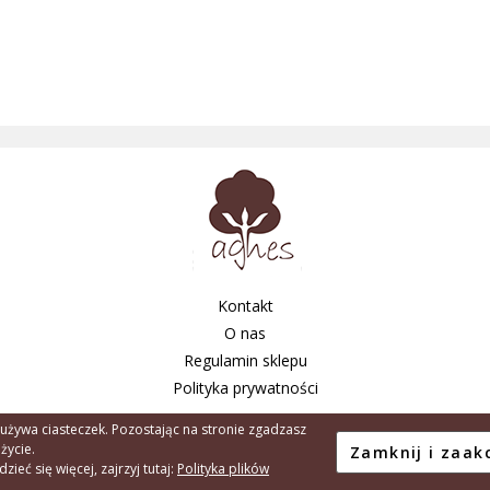
Kontakt
O nas
Regulamin sklepu
Polityka prywatności
 używa ciasteczek. Pozostając na stronie zgadzasz
użycie.
Copyright © 2026 - Agnes Tarnów S.C. A.
ieć się więcej, zajrzyj tutaj:
Polityka plików
Created by:
Element90