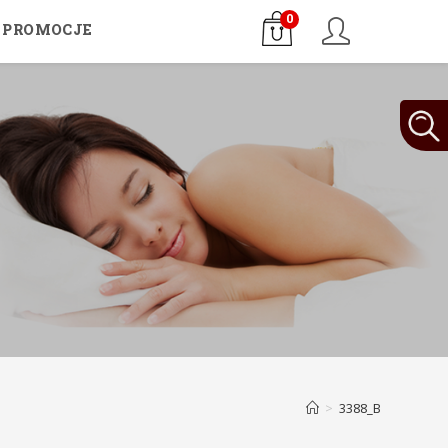
0
PROMOCJE
>
3388_B