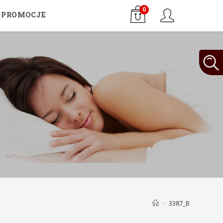
0
PROMOCJE
>
3387_B