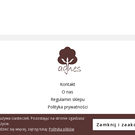
Kontakt
O nas
Regulamin sklepu
Polityka prywatności
 używa ciasteczek. Pozostając na stronie zgadzasz
użycie.
Copyright © 2026 - Agnes Tarnów S.C. A.
ieć się więcej, zajrzyj tutaj:
Polityka plików
Created by:
Element90