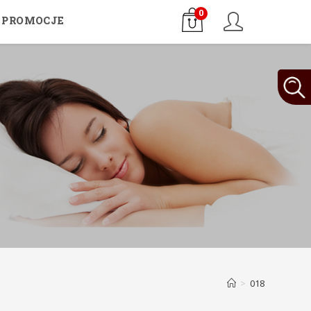
0
PROMOCJE
>
018